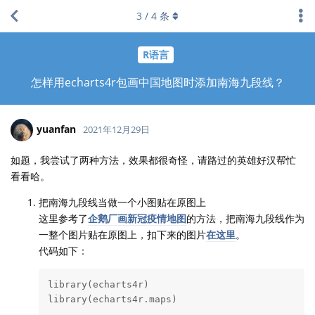
3
/
4
条
R语言
怎样用echarts4r包画中国地图时添加南海九段线？
yuanfan
2021年12月29日
如题，我尝试了两种方法，效果都很奇怪，请路过的英雄好汉帮忙
看看哈。
把南海九段线当做一个小图贴在原图上
这里参考了
企鹅厂画新冠疫情地图
的方法，把南海九段线作为
一整个图片贴在原图上，扣下来的图片
在这里
。
代码如下：
library(echarts4r)

library(echarts4r.maps)
