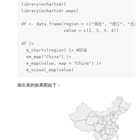
library(echarts4r)

library(echarts4r.maps)

df <- data.frame(region = c("湖北", "浙江", "北京"
                 value = c(1, 2, 3, 4))

df |>

  e_charts(region) |> #区域

  em_map("China") |>

  e_map(value, map = "China") |>

  e_visual_map(value) 
画出来的效果图如下：