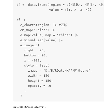
df <- data.frame(region = c("湖北", "浙江", "北京"
                 value = c(1, 2, 3, 4))

df |>

  e_charts(region) |> #区域

  em_map("China") |>

  e_map(value, map = "China") |>

  e_visual_map(value) |>

  e_image_g(

    right = 20,

    bottom = 20,

    z = -999,

    style = list(

      image = "D:/R/RData/MAP/南海.png",

      width = 150,

      height = 150,

      opacity = .6

    )

  )
画出来的效果图如下：