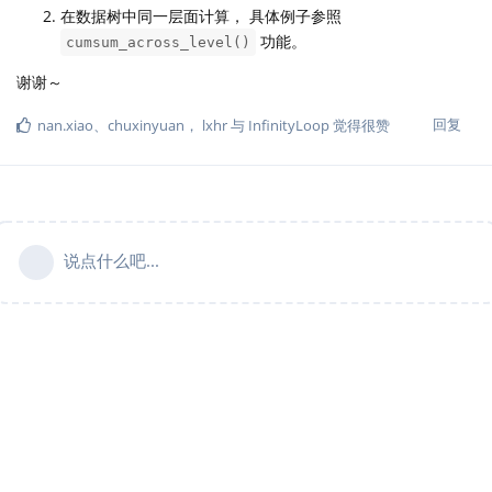
在数据树中同一层面计算， 具体例子参照
功能。
cumsum_across_level()
谢谢～
回复
nan.xiao
、
chuxinyuan
，
lxhr
与
InfinityLoop
觉得很赞
说点什么吧...