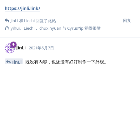
https://jinli.link/
回复
JinLi
和
Liechi
回复了此帖
yihui
、
Liechi
，
chuxinyuan
与
CyrusYip
觉得很赞
JinLi
2021年5月7日
既没有内容，也还没有好好制作一下外观。
JinLi
回复
yihui
回复了此帖
yihui
2021年5月7日
敢用 hugo-xmin 主题的都是壮士。你是我知道的第三
JinLi
位。
我觉得外观可以先不用花太多时间折腾。对我个人而言，最重要的
外观就是字体，其它都是无关紧要的；你用了思源宋体，读起来已