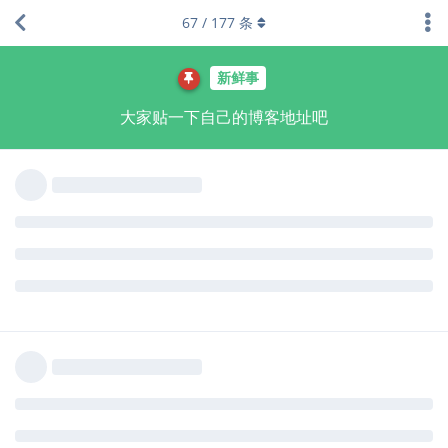
67
/
177
条
Liechi
2021年1月10日
yuanfan
访了，可惜留不下脚印。
虽然不必要，但可以考虑加个评论系统方便交流，比如
Disqus
,
Isso
, 或
utterances
。
回复
yuanfan
回复了此帖
yuanfan
2021年1月10日
哇，列弛，你好，我其实是正在研究怎么弄评论系统
Liechi
呢，正在琢磨用Vssue,卡关中。。。Disqus有听说过，不过国内用
不了。
我关注你的博客好一段时间了，很喜欢你的文章，你的那篇进化一
点点3把进化的历史写得好有趣，噬菌体还有间隔序列那段我都好想
拟人化写成短篇小说。