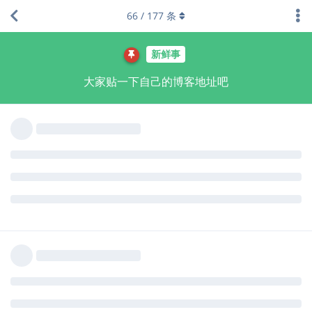
萌新也来凑个热闹，
https://yuanfan.vercel.app/
。
66
/
177
条
昨天刚搭好，还在逐步完善中，欢迎来访。
回复
Liechi
回复了此帖
yihui
和
Liechi
觉得很赞
7 天
后
Liechi
2021年1月10日
yuanfan
访了，可惜留不下脚印。
虽然不必要，但可以考虑加个评论系统方便交流，比如
Disqus
,
Isso
, 或
utterances
。
回复
yuanfan
回复了此帖
yuanfan
2021年1月10日