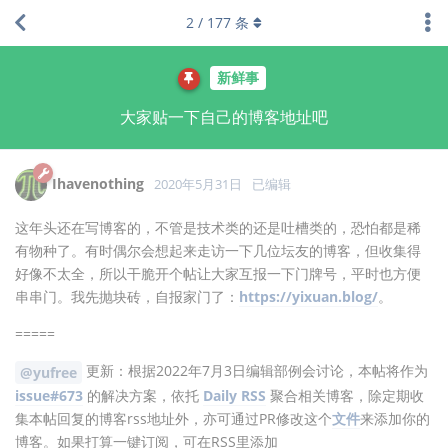
2
/
177
条
新鲜事
大家贴一下自己的博客地址吧
Ihavenothing
2020年5月31日
已编辑
这年头还在写博客的，不管是技术类的还是吐槽类的，恐怕都是稀
有物种了。有时偶尔会想起来走访一下几位坛友的博客，但收集得
好像不太全，所以干脆开个帖让大家互报一下门牌号，平时也方便
串串门。我先抛块砖，自报家门了：
https://yixuan.blog/
。
=====
更新：根据2022年7月3日编辑部例会讨论，本帖将作为
@yufree
issue#673
的解决方案，依托
Daily RSS
聚合相关博客，除定期收
集本帖回复的博客rss地址外，亦可通过PR修改这个
文件
来添加你的
博客。如果打算一键订阅，可在RSS里添加