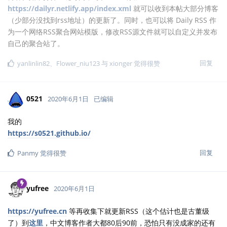
https://dailyr.netlify.app/index.xml
就可以收到本帖大部分博客
（少部分没找到rss地址）的更新了。同时，也可以将 Daily RSS 作
为一个网络RSS聚合网站模版，修改RSS源文件就可以自定义并发布
自己的聚合站了。
回复
yanlinlin82
、
Flower_niu123
与
xionger
觉得很赞
0521
2020年6月1日
已编辑
我的
https://s0521.github.io/
回复
Panmy
觉得很赞
yufree
2020年6月1日
https://yufree.cn
等再收集下就更新RSS（这个估计也是古董级
了）到
这里
，中文博客作者大都80后90前，恐怕只有没成家的还有