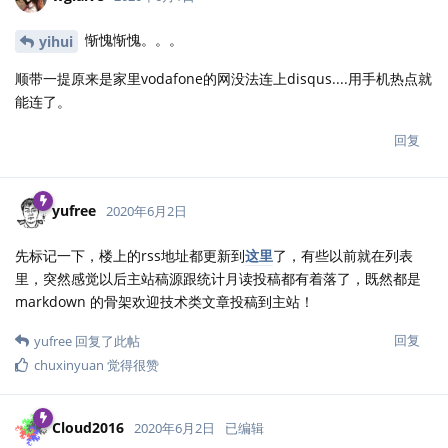
惭愧惭愧。。。
yihui
顺带一提原来是家里vodafone的网没法连上disqus....用手机热点就
能连了。
回复
yufree
2020年6月2日
先标记一下，楼上的rss地址都更新到
这里
了，有些以前就在列表
里，突然感觉以后主站稿源跟统计月读投稿都有着落了，既然都是
markdown 的骨架欢迎技术类文章投稿到主站！
回复
yufree
回复了此帖
chuxinyuan
觉得很赞
Cloud2016
2020年6月2日
已编辑