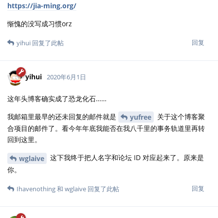
https://jia-ming.org/
惭愧的没写成习惯orz
回复
yihui
回复了此帖
yihui
2020年6月1日
这年头博客确实成了恐龙化石……
我邮箱里最早的还未回复的邮件就是
关于这个博客聚
yufree
合项目的邮件了。看今年年底我能否在我八千里的事务轨道里再转
回到这里。
这下我终于把人名字和论坛 ID 对应起来了。原来是
wglaive
你。
回复
Ihavenothing
和
wglaive
回复了此帖