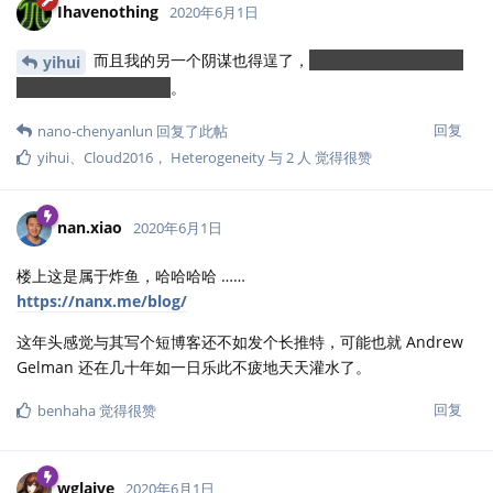
Ihavenothing
2020年6月1日
而且我的另一个阴谋也得逞了，
本钓鱼帖把活跃的版主
yihui
和候选版主都钓出来了
。
回复
nano-chenyanlun
回复了此帖
yihui
、
Cloud2016
，
Heterogeneity
与
2
人
觉得很赞
nan.xiao
2020年6月1日
楼上这是属于炸鱼，哈哈哈哈 ……
https://nanx.me/blog/
这年头感觉与其写个短博客还不如发个长推特，可能也就 Andrew
Gelman 还在几十年如一日乐此不疲地天天灌水了。
回复
benhaha
觉得很赞
wglaive
2020年6月1日