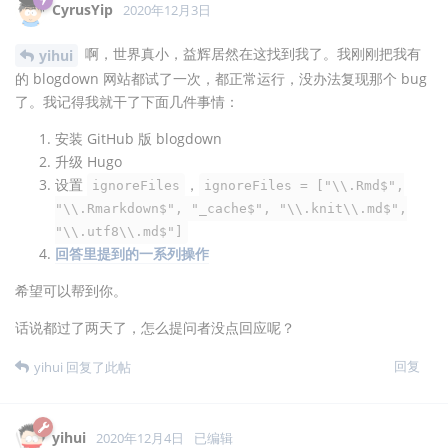
CyrusYip
2020年12月3日
啊，世界真小，益辉居然在这找到我了。我刚刚把我有
yihui
的 blogdown 网站都试了一次，都正常运行，没办法复现那个 bug
了。我记得我就干了下面几件事情：
安装 GitHub 版 blogdown
升级 Hugo
设置
，
ignoreFiles
ignoreFiles = ["\\.Rmd$",
"\\.Rmarkdown$", "_cache$", "\\.knit\\.md$",
"\\.utf8\\.md$"]
回答里提到的一系列操作
希望可以帮到你。
话说都过了两天了，怎么提问者没点回应呢？
回复
yihui
回复了此帖
yihui
2020年12月4日
已编辑