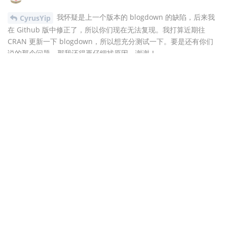
我怀疑是上一个版本的 blogdown 的缺陷，后来我
CyrusYip
在 Github 版中修正了，所以你们现在无法复现。我打算近期往
CRAN 更新一下 blogdown，所以想充分测试一下。要是还有你们
说的那个问题，那我还得再仔细找原因。谢谢！
话说都过了两天了，怎么提问者没点回应呢？
CyrusYip
这很正常。人家也许有别的要紧事需要处理。
回复
6 天
后
zzbd
2020年12月10日
我是
的忠实粉丝～ 占楼贴小站
zzbd.org
@yihui