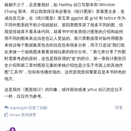
籍都不少了，且质量很好，如 Hadley 自己写那本和 Winston
Chang 那本。所以我觉得没有必要在《统计图形》里着墨太多，造
成信息冗余，在《统计图形》第五章 ggplot 跟 grid 和 lattice 作为
不同作图系统平权介绍就挺好。第四章图库讲了很多不同的图，但
我觉得就算不看具体代码，就看书中对各类统计图形的介绍和如何
用不同的图来表达信息也让人受益的。第六章数据里对如何用图形
来传达每个数据集里包含的信息也有很多分析，而不只是说“我们现
在来做一个箱线图来看看游戏玩家的得分分布。” 第七章分享了作图
时需要考虑的原则，这也是我所谓的“道”的部分。第一章统计图形历
史介绍和第三章对图形元素的单独介绍也是少见于市面上的其他作
图“工具书”，但却有传播价值的。这些是我觉得重要且是本书特色的
地方。
这是我对《图形统计》的印象，或许跟你或者 yihui 自己的定位不
一样，仅仅作为参考。
回复
dapengde
回复了此帖
lincpa
觉得很赞