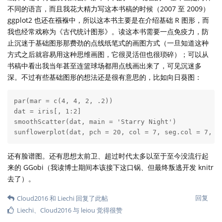
不同的语言，而且我花大精力写这本书稿的时候（2007 至 2009）
ggplot2 也还在襁褓中，所以这本书主要是在介绍基础 R 图形，而
我也经常戏称为《古代统计图形》。读这本书需要一点免疫力，防
止沉迷于基础图形那费劲的点线纸笔式的画图方式（一旦知道这种
方式之后就容易用这种思维画图，它很灵活但也很琐碎）；可以从
书稿中看出我当年甚至连篮球场都用点线画出来了，可见沉迷多
深。不过有些基础图形的想法还是很有意思的，比如向日葵图：
par(mar = c(4, 4, 2, .2))

dat = iris[, 1:2]

smoothScatter(dat, main = 'Starry Night')

sunflowerplot(dat, pch = 20, col = 7, seg.col = 7, s
还有脸谱图。还有思想太前卫、超过时代太多以至于至今没流行起
来的 GGobi（我读博士期间本该接下这口锅、但最终叛逃开发 knitr
去了）。
回复
Cloud2016
和
Liechi
回复了此帖
Liechi
、
Cloud2016
与
leiou
觉得很赞