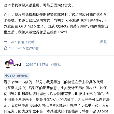
这本书我读起来很受用。可能是因为好古文。
而且，我没有觉得基础作图很繁琐或过时，它足够应付我们这个学
术领域。要说点线纸笔的方式，当初学 R 不就是冲这个来的吗，不
然就留在 OriginLab 里了。自从 ggplot2 的某个shiny 插件横空出
世之后，我越来越觉得像是在操作 Excel ……
回复
Liechi
回复了此帖
Cloud2016
觉得很赞
Liechi
2019年8月17日
已编辑
Cloud2016
看了 yihui 书稿的一部分，我觉得这书的价值在于去掉具体代码
（甚至去掉 R）后剩下的那些信息，比如统计图形如何构成，如何
使用统计图形表达统计思想，以及图形审美，即统计图形之“道”。至
于用哪个系统画图，则是具体“术”上的选择了，各人完全可以自行决
定。我觉得更新 ggplot 的代码使其能运行就够了，似乎不必引入别
的元素，因为这毕竟不是一本菜谱式的作图指南，特别不是 ggplot