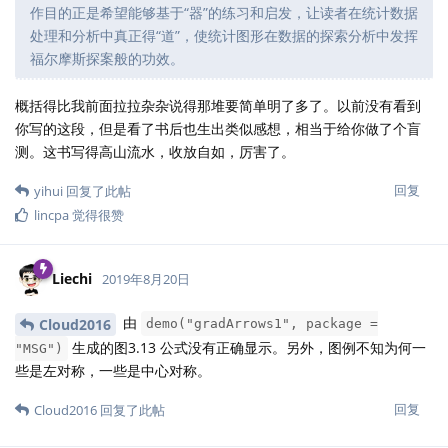
作目的正是希望能够基于“器”的练习和启发，让读者在统计数据
处理和分析中真正得“道”，使统计图形在数据的探索分析中发挥
福尔摩斯探案般的功效。
概括得比我前面拉拉杂杂说得那堆要简单明了多了。以前没有看到
你写的这段，但是看了书后也生出类似感想，相当于给你做了个盲
测。这书写得高山流水，收放自如，厉害了。
回复
yihui
回复了此帖
lincpa
觉得很赞
Liechi
2019年8月20日
由
Cloud2016
demo("gradArrows1", package =
生成的图3.13 公式没有正确显示。另外，图例不知为何一
"MSG")
些是左对称，一些是中心对称。
回复
Cloud2016
回复了此帖