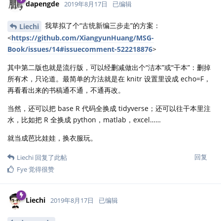
dapengde
2019年8月17日
已编辑
我草拟了个“古统新编三步走”的方案：
Liechi
<
https://github.com/XiangyunHuang/MSG-
Book/issues/14#issuecomment-522218876
>
其中第二版也就是流行版，可以经删减做出个“洁本”或“干本”：删掉
所有术，只论道。最简单的方法就是在 knitr 设置里设成 echo=F，
再看看出来的书稿通不通，不通再改。
当然，还可以把 base R 代码全换成 tidyverse；还可以往干本里注
水，比如把 R 全换成 python，matlab，excel……
就当成芭比娃娃，换衣服玩。
回复
Liechi
回复了此帖
Fye
觉得很赞
Liechi
2019年8月17日
已编辑