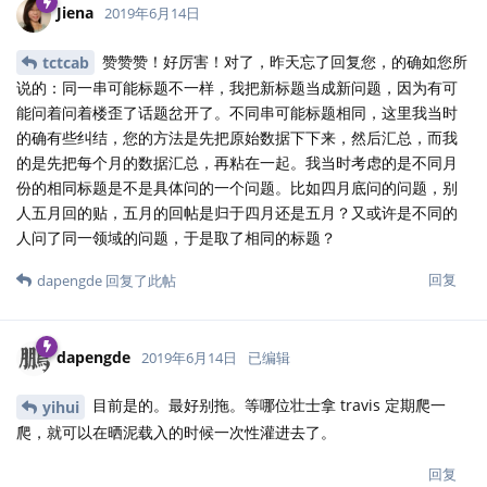
Jiena
2019年6月14日
赞赞赞！好厉害！对了，昨天忘了回复您，的确如您所
tctcab
说的：同一串可能标题不一样，我把新标题当成新问题，因为有可
能问着问着楼歪了话题岔开了。不同串可能标题相同，这里我当时
的确有些纠结，您的方法是先把原始数据下下来，然后汇总，而我
的是先把每个月的数据汇总，再粘在一起。我当时考虑的是不同月
份的相同标题是不是具体问的一个问题。比如四月底问的问题，别
人五月回的贴，五月的回帖是归于四月还是五月？又或许是不同的
人问了同一领域的问题，于是取了相同的标题？
回复
dapengde
回复了此帖
dapengde
2019年6月14日
已编辑
目前是的。最好别拖。等哪位壮士拿 travis 定期爬一
yihui
爬，就可以在晒泥载入的时候一次性灌进去了。
回复