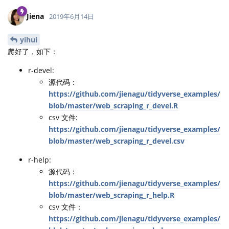
Jiena
2019年6月14日
yihui
爬好了，如下：
r-devel:
源代码：
https://github.com/jienagu/tidyverse_examples/
blob/master/web_scraping_r_devel.R
csv 文件:
https://github.com/jienagu/tidyverse_examples/
blob/master/web_scraping_r_devel.csv
r-help:
源代码：
https://github.com/jienagu/tidyverse_examples/
blob/master/web_scraping_r_help.R
csv 文件：
https://github.com/jienagu/tidyverse_examples/