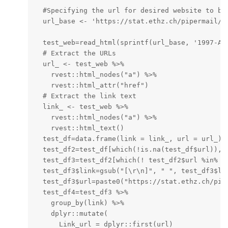
  #Specifying the url for desired website to be 
  url_base <- 'https://stat.ethz.ch/pipermail/r-
  test_web=read_html(sprintf(url_base, '1997-Apr
  # Extract the URLs

  url_ <- test_web %>%

    rvest::html_nodes("a") %>%

    rvest::html_attr("href")

  # Extract the link text

  link_ <- test_web %>%

    rvest::html_nodes("a") %>%

    rvest::html_text()

  test_df=data.frame(link = link_, url = url_)

  test_df2=test_df[which(!is.na(test_df$url)),]

  test_df3=test_df2[which(! test_df2$url %in% un
  test_df3$link=gsub("[\r\n]", " ", test_df3$lin
  test_df3$url=paste0("https://stat.ethz.ch/pipe
  test_df4=test_df3 %>% 

    group_by(link) %>%

    dplyr::mutate(

      Link_url = dplyr::first(url)
