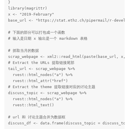
}

library(magrittr)

x <- "2019-February"

base_url <- "https://stat.ethz.ch/pipermail/r-devel"

# 下面的部分可以打包成一个函数

# 输入是日期 x 输出是一个 markdown 表格

# 抓取当月的数据

scrap_webpage <- xml2::read_html(paste(base_url, x, "
# Extract the URLs 提取链接尾部

tail_url <- scrap_webpage %>%

  rvest::html_nodes("a") %>%

  rvest::html_attr("href")

# Extract the theme 提取链接对应的讨论主题

discuss_topic <- scrap_webpage %>%

  rvest::html_nodes("a") %>%

  rvest::html_text()

# url 和 讨论主题合并为数据框

discuss_df <- data.frame(discuss_topic = discuss_topi