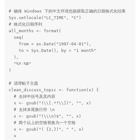
# 确保 Windows 下的中文环境也能获取正确的日期格式化结果

Sys.setlocale("LC_TIME", "C")

# 格式化日期序列

all_months <- format(

  seq(

    from = as.Date("1997-04-01"),

    to = Sys.Date(), by = "1 month"

  ),

  "%Y-%B"

)

# 清理帖子主题

clean_discuss_topic <- function(x) {

  # 去掉中括号及其内容

  x <- gsub("(\\[.*?\\])", "", x)

  # 去掉末尾换行符 \n

  x <- gsub("(\\\n)$", "", x)

  # 两个以上的空格替换为一个空格

  x <- gsub("( {2,})", " ", x)

  x
