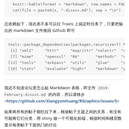
  knitr::kable(format = "markdown", row.names = FALSE
  cat(file = paste0(x, "-disuss.md"), sep = "\n")
总依赖如下，现在差不多可以往 Travis 上搞定时任务了，只要把输
出的 markdown 文件推回 Github 即可
tools::package_dependencies(packages,recursive=T) %>%
 [1] "xml2"     "httr"     "magrittr" "selectr"  "cur
 [7] "mime"     "openssl"  "R6"       "methods"  "str
[13] "tools"    "askpass"  "utils"    "glue"     "str
[19] "stats"    "evaluate" "highr"    "markdown" "ya
我还不知道论坛里怎么贴 Markdwon 表格，即文件
2019-
的内容，所以请移步
February-disuss.md
<
https://github.com/XiangyunHuang/RGraphics/issues/5
>
如果将所有的帖子都扒拉下来，根据帖子主题之间的关系，有没有
可能将它们分类，用 shiny 做一个可视化前端，根据时间和楼层数
显示每类帖子下面热门的讨论