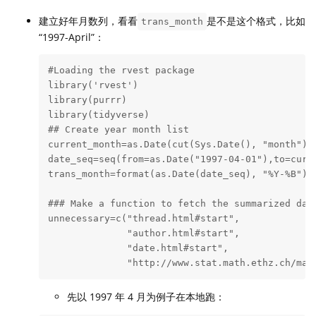
建立好年月数列，看看
是不是这个格式，比如
trans_month
“1997-April”：
#Loading the rvest package

library('rvest')

library(purrr)

library(tidyverse)

## Create year month list

current_month=as.Date(cut(Sys.Date(), "month"))

date_seq=seq(from=as.Date("1997-04-01"),to=curre
trans_month=format(as.Date(date_seq), "%Y-%B")

### Make a function to fetch the summarized data
unnecessary=c("thread.html#start",

              "author.html#start",

              "date.html#start",

              "http://www.stat.math.ethz.ch/mai
先以 1997 年 4 月为例子在本地跑：