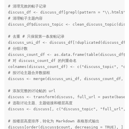
# 清理无效的帖子记录

discuss_df <- discuss_df[grepl(pattern = "\\.html$", 
# 清理帖子主题内容

discuss_df$discuss_topic <- clean_discuss_topic(discu
# 去重 # 只保留第一条发帖记录

discuss_uni_df <- discuss_df[!duplicated(discuss_df$d
# 分组计数

discuss_count_df <- as.data.frame(table(discuss_df$di
# 对 discuss_count_df 的列重命名

colnames(discuss_count_df) <- c("discuss_topic", "cou
# 按讨论主题合并数据框

discuss <- merge(discuss_uni_df, discuss_count_df, by
# 添加完整的讨论帖的 url

discuss <- transform(discuss, full_url = paste(base_u
# 选取讨论主题、主题链接和楼层高度

discuss <- discuss[, c("discuss_topic", "full_url", "
# 按楼层高度排序，转化为 Markdown 表格形式输出

discuss[order(discuss$count, decreasing = TRUE), ] %>