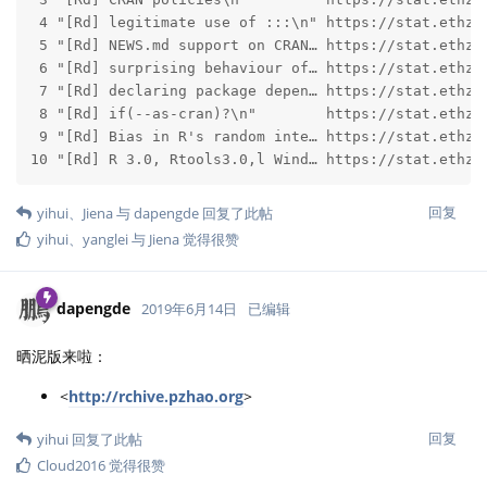
 4 "[Rd] legitimate use of :::\n" https://stat.ethz.c
 5 "[Rd] NEWS.md support on CRAN… https://stat.ethz.c
 6 "[Rd] surprising behaviour of… https://stat.ethz.c
 7 "[Rd] declaring package depen… https://stat.ethz.c
 8 "[Rd] if(--as-cran)?\n"        https://stat.ethz.c
 9 "[Rd] Bias in R's random inte… https://stat.ethz.c
10 "[Rd] R 3.0, Rtools3.0,l Wind… https://stat.ethz.
回复
yihui
、
Jiena
与
dapengde
回复了此帖
yihui
、
yanglei
与
Jiena
觉得很赞
dapengde
2019年6月14日
已编辑
晒泥版来啦：
<
http://rchive.pzhao.org
>
回复
yihui
回复了此帖
Cloud2016
觉得很赞