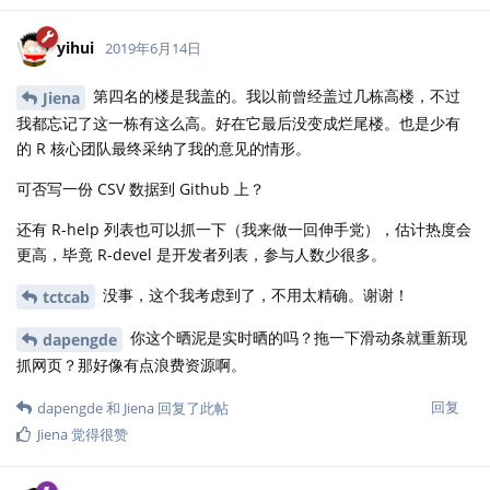
yihui
2019年6月14日
第四名的楼是我盖的。我以前曾经盖过几栋高楼，不过
Jiena
我都忘记了这一栋有这么高。好在它最后没变成烂尾楼。也是少有
的 R 核心团队最终采纳了我的意见的情形。
可否写一份 CSV 数据到 Github 上？
还有 R-help 列表也可以抓一下（我来做一回伸手党），估计热度会
更高，毕竟 R-devel 是开发者列表，参与人数少很多。
没事，这个我考虑到了，不用太精确。谢谢！
tctcab
你这个晒泥是实时晒的吗？拖一下滑动条就重新现
dapengde
抓网页？那好像有点浪费资源啊。
回复
dapengde
和
Jiena
回复了此帖
Jiena
觉得很赞