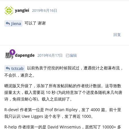
yanglei
2019年6月16日
可以了 谢谢
Jiena
回复
dapengde
2019年6月17日
已编辑
以前热衷于挖坟的时候我试过，遭遇统计之都瀑布流，
tctcab
不会扒，遂弃之。
晒泥版又升级了，添加了所有发帖回帖的作者统计数据。这导致数
据量太大，载入需要花 10 秒 (为此特意加了个进度条随机来几句唐
诗，免得没耐心等)。载入之后就好了。
R-devel 作者第一位是 Prof Brian Ripley，发了 4000 篇。前十里
我只认识 Uwe Ligges 这个名字，发了将近 1000。
R-help 作者排第一的是 David Winsemius，居然写了 10000+ 多