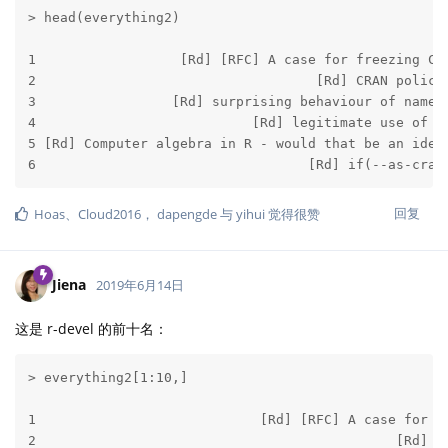
> head(everything2)

                                                   l
1                  [Rd] [RFC] A case for freezing CR
2                                   [Rd] CRAN polici
3                 [Rd] surprising behaviour of names
4                           [Rd] legitimate use of :
5 [Rd] Computer algebra in R - would that be an idea
6                                  [Rd] if(--as-cran
回复
Hoas
、
Cloud2016
，
dapengde
与
yihui
觉得很赞
Jiena
2019年6月14日
这是 r-devel 的前十名：
> everything2[1:10,]

                                                    
1                            [Rd] [RFC] A case for f
2                                             [Rd] C