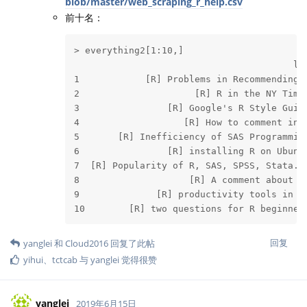
blob/master/web_scraping_r_help.csv
前十名：
> everything2[1:10,]

                                        li
1            [R] Problems in Recommending 
2                     [R] R in the NY Time
3                [R] Google's R Style Guid
4                   [R] How to comment in 
5       [R] Inefficiency of SAS Programmin
6                [R] installing R on Ubunt
7  [R] Popularity of R, SAS, SPSS, Stata..
8                    [R] A comment about R
9              [R] productivity tools in R
10        [R] two questions for R beginner
回复
yanglei
和
Cloud2016
回复了此帖
yihui
、
tctcab
与
yanglei
觉得很赞
yanglei
2019年6月15日