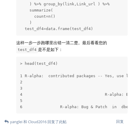
    ) %>% group_by(link,Link_url ) %>% 

    summarize(

      count=n()

    ) 

  test_df4=data.frame(test_df4)
这样一步一步跑哪里出错一清二楚。最后看看您的
是不是如下：
test_df4
> head(test_df4)

                                               
1 R-alpha:  contributed packages -- Yes, use li
2                                              
3                                              
4                                   R-alpha: Be
5                                              
6                R-alpha: Bug & Patch  in  dbet
回复
yanglei
和
Cloud2016
回复了此帖