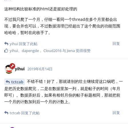
这种结构比较标准的html还是挺好处理的
不过我只爬了一个月，仔细一看同一个thread在多个月里都会出
现，要合并也可以，不过数据清理已经超出了这个爬虫的功能范围
哈哈哈，暂时在此收手了。
回复
yihui
回复了此帖
yihui
、
dapengde
，
Cloud2016
与
Jiena
觉得很赞
yihui
2019年6月14日
不错不错！好了，那就请别的壮士继续背这口锅吧，一
tctcab
是把历史数据爬完，二是在数据里加一列，就是帖子的时间（年月
即可）。数据弄好后，如果有相邻月份的帖子标题相同，那就把前
一个月的计数加到后一个月的计数上。
回复
tctcab
回复了此帖