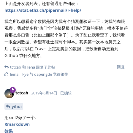
上面是开发者列表，还有普通用户列表：
https://stat.ethz.ch/pipermail/r-help/
我之所以想看这个数据是因为我有个猜测想验证一下：凭我的肉眼
观察，我感觉多数“热门”讨论都是极其琐碎无聊的事情，根本不值得
费那么多口舌（比如上面那个例子）。为了防止我看歪了，我想看
一眼全局数据。希望有壮士能写个脚本。其实第一次本地爬完之
后，以后可以在 Travis 上定期爬新的数据，把数据自动更新到
Github 或什么地方。
回复
tctcab
和
Jiena
回复了此帖
Jiena
、
Fye
与
dapengde
觉得很赞
tctcab
2019年6月14日
已编辑
yihui
用xml2做了一个:
Rmarkdown
效果