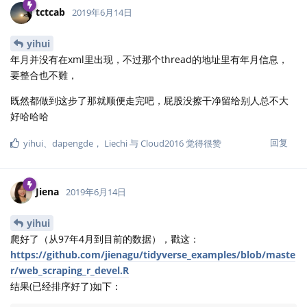
tctcab
2019年6月14日
yihui
年月并没有在xml里出现，不过那个thread的地址里有年月信息，
要整合也不難，
既然都做到这步了那就顺便走完吧，屁股没擦干净留给别人总不大
好哈哈哈
回复
yihui
、
dapengde
，
Liechi
与
Cloud2016
觉得很赞
Jiena
2019年6月14日
yihui
爬好了（从97年4月到目前的数据），戳这：
https://github.com/jienagu/tidyverse_examples/blob/maste
r/web_scraping_r_devel.R
结果(已经排序好了)如下：