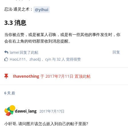
忍法‧通灵之术：
@yihui
3.3 消息
当你被点赞，或是被某人召唤，或是有一些其他的事件发生时，你
会在右上角的铃铛那里收到消息提醒。
回复
lamei
回复了此帖
HaoLi111
、
zhaoEJ
，
cyn
与
32
人
觉得很赞
Ihavenothing
于
2017年7月11日
置顶此帖
6 天
后
dawei_lang
2017年7月17日
小轩哥, 请问图片该怎么嵌入到自己的帖子里面?