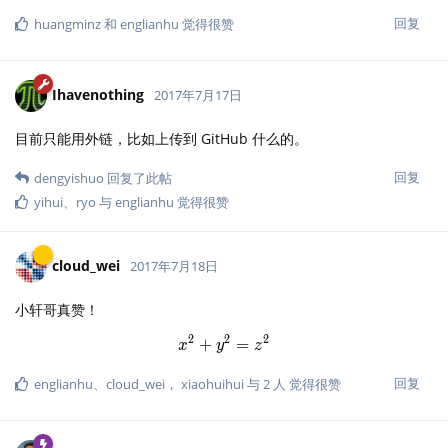
回复
huangminz
和
englianhu
觉得很赞
Ihavenothing
2017年7月17日
目前只能用外链，比如上传到 GitHub 什么的。
回复
dengyishuo
回复了此帖
yihui
、
ryo
与
englianhu
觉得很赞
cloud_wei
2017年7月18日
小轩哥真赞！
2
2
2
+
x^2 + y^2 = z^2
=
x
y
z
回复
englianhu
、
cloud_wei
，
xiaohuihui
与
2
人
觉得很赞