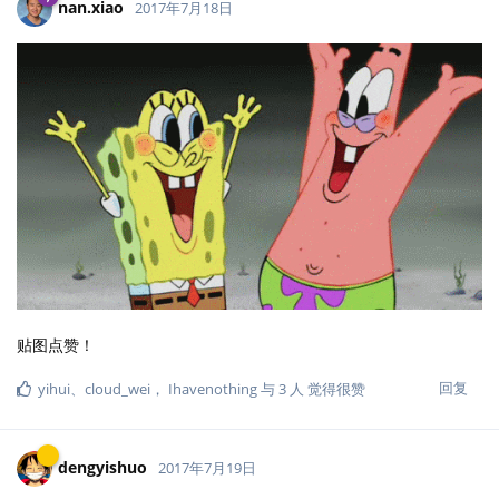
nan.xiao
2017年7月18日
贴图点赞！
回复
yihui
、
cloud_wei
，
Ihavenothing
与
3
人
觉得很赞
dengyishuo
2017年7月19日