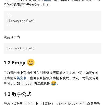
片的代码用反引号包起来，比如
```

library(ggplot)

```
就会显示为
library(ggplot)
1.2 Emoji
目前编辑器中有插件可以用来选择表情插入到文本中间，如果你知
道表情的
英文名
，也可以直接输入表情的代码，放到一对英文冒号
中间，比如
的结果就是
。
:joy:
1.3 数学公式
a^
行内公式放到
中，注意比如
会显示为
\(\)
\(a^2+b^2=c^2\)