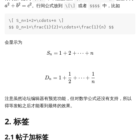
2
2
2
+
=
。行间公式放到
或者
中，比如
a
b
c
\[\]
$$$$
\[ S_n=1+2+\cdots+n \]

$$ D_n=1+\frac{1}{2}+\cdots+\frac{1}{n} $$
会显示为
=
1
+
2
S_n=1+2+\cdots+n
+
⋯
+
S
n
n
1
1
D_n=1+\frac{1}{2}+\cdots
=
1
+
+
⋯
+
D
n
2
n
注意虽然论坛编辑器有预览功能，但对数学公式还没有支持，所以
得等发帖之后才能看到最终的效果。
2. 标签
2.1 帖子加标签