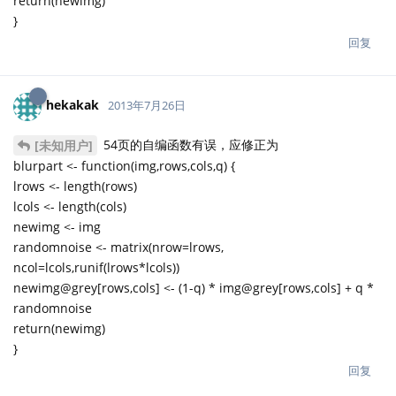
return(newimg)
}
回复
hekakak
2013年7月26日
54页的自编函数有误，应修正为
[未知用户]
blurpart <- function(img,rows,cols,q) {
lrows <- length(rows)
lcols <- length(cols)
newimg <- img
randomnoise <- matrix(nrow=lrows,
ncol=lcols,runif(lrows*lcols))
newimg@grey[rows,cols] <- (1-q) * img@grey[rows,cols] + q *
randomnoise
return(newimg)
}
回复