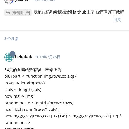
我把代码和数据都放到github上了 你再重新下载吧
[未知用户]
回复
2 个月
后
hekakak
2013年7月26日
54页的自编函数有误，应修正为
blurpart <- function(img,rows,cols,q) {
lrows <- length(rows)
lcols <- length(cols)
newimg <- img
randomnoise <- matrix(nrow=lrows,
ncol=lcols,runif(lrows*lcols))
newimg@grey[rows,cols] <- (1-q) * img@grey[rows,cols] + q *
randomnoise