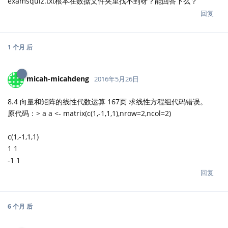
examsquiz.txt根本在数据文件夹里找不到呀？能回答下么？
回复
1 个月
后
micah-micahdeng
2016年5月26日
8.4 向量和矩阵的线性代数运算 167页 求线性方程组代码错误。
原代码：> a a <- matrix(c(1,-1,1,1),nrow=2,ncol=2)
c(1,-1,1,1)
1 1
-1 1
回复
6 个月
后