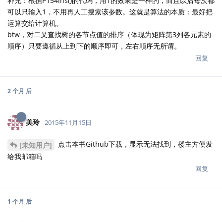
补充：根据P154ins()的代码，用1的效果是一样的，而且以后每次都
可以只输入1，不用再人工搜索该参数。这就是算法的本质：最好把
运算交给计算机。
btw，对二叉查找树的各节点值的排序（体现为矩阵第3列各元素的
顺序）只要遵循从上到下的顺序即可，左右顺序无所谓。
回复
2 个月
后
美玲
2015年11月15日
点击本书Github下载，显示无法找到，楼主方便发
[未知用户]
给我邮箱吗
回复
1 个月
后