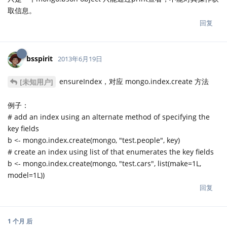
取信息。
回复
bsspirit
2013年6月19日
ensureIndex，对应 mongo.index.create 方法
[未知用户]
例子：
# add an index using an alternate method of specifying the
key fields
b <- mongo.index.create(mongo, "test.people", key)
# create an index using list of that enumerates the key fields
b <- mongo.index.create(mongo, "test.cars", list(make=1L,
model=1L))
回复
1 个月
后