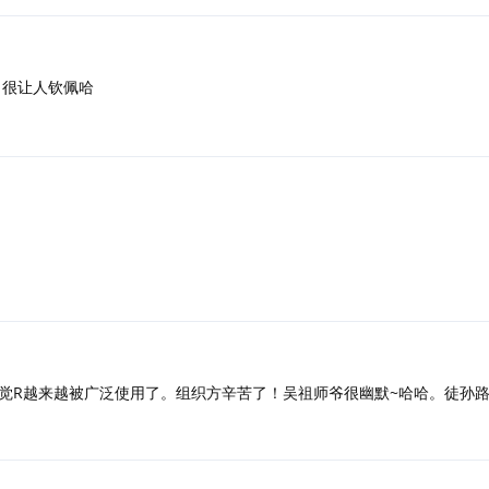
，很让人钦佩哈
觉R越来越被广泛使用了。组织方辛苦了！吴祖师爷很幽默~哈哈。徒孙