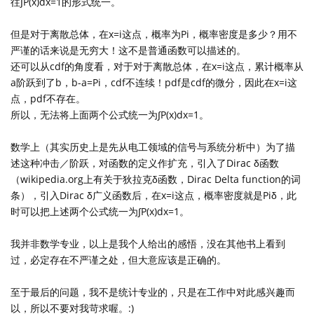
往∫P(x)dx=1的形式统一。
但是对于离散总体，在x=i这点，概率为Pi，概率密度是多少？用不
严谨的话来说是无穷大！这不是普通函数可以描述的。
还可以从cdf的角度看，对于对于离散总体，在x=i这点，累计概率从
a阶跃到了b，b-a=Pi，cdf不连续！pdf是cdf的微分，因此在x=i这
点，pdf不存在。
所以，无法将上面两个公式统一为∫P(x)dx=1。
数学上（其实历史上是先从电工领域的信号与系统分析中）为了描
述这种冲击／阶跃，对函数的定义作扩充，引入了Dirac δ函数
（wikipedia.org上有关于狄拉克δ函数，Dirac Delta function的词
条），引入Dirac δ广义函数后，在x=i这点，概率密度就是Piδ，此
时可以把上述两个公式统一为∫P(x)dx=1。
我并非数学专业，以上是我个人给出的感悟，没在其他书上看到
过，必定存在不严谨之处，但大意应该是正确的。
至于最后的问题，我不是统计专业的，只是在工作中对此感兴趣而
以，所以不要对我苛求喔。:)