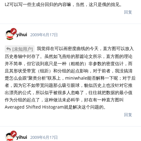
LZ可以写一些主成分回归的内容嘛，当然，这只是俄的拙见。
回复
yihui
2009年6月17日
我觉得在可以画密度曲线的今天，直方图可以放入
[未知用户]
历史卷轴中封存了。虽然如飞燕给的那篇论文所示，直方图的理论
并不简单，但它说到底只是一种（粗糙的）非参数的密度估计，而
且其形状受带宽（组距）和分组的起点影响，对于前者，我没搞清
楚怎么会跟“聚类分析”联系上，miniwhale能否解释一下呢；对于后
者，因为它不如带宽问题那么吸引眼球，貌似历史上也没针对它推
出漂亮的公式，所以似乎被很多人忽略了，往往就把数据的最小值
作为分组的起点了，这种做法未必科学，好在有一种直方图叫
Averaged Shifted Histogram就是解决这个问题的。
回复
yihui
2009年6月17日