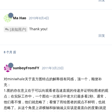
回复
Ma Hao
2010年8月4日
Thank you!
[未知用户]
回复
8 个月
后
sunboyFromFY
2011年3月23日
对miniwhale关于直方图特点的解释很有同感，顶一个，顺便补
充：
1.图的存在意义在于可以向观看者迅速直观的传递并证明绘图者的观
点；在实际工作中，一个图在一次展示中老大们最多看2秒。通常，
他们看不懂，他们就忽略了；看懂了而绘图者的观点不鲜明，也就
忽略了。从这个角度上讲横轴和纵轴涵义应该是最直白的度量(就是