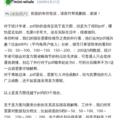
mini-whale
2009年6月21日
前面的有些笔误，请斑竹帮我删除，谢谢！
[未知用户]
对于统计学者，pdf的价值肯定高于直方图，但是为了得到pdf，哪
怕是近似的，也要n非常大。这在实际生活中，很难做到。
有些时候，我们的报告需要给领导之类的外行看，他们会对pdf感兴
趣？比如ARPU（平均每用户收入）分析，领导只希望简单的看到0
～50、50～100、100～150、150～200、〉200这5档数据。统计
学者可能会对直方图省略细节的特点吹毛求疵，可普通人只会觉得
通俗易懂。别忘了外行对于pdf概率处处为0，可积分后概率不为1这
一点就需要仔细解释。
对于离散总体，pdf退化，需要引入冲击函数δ，但与其费劲的引入
广义函数，还不如直接采用直方图呢。
以上是直方图优越于pdf的3个场合。
至于直方图与聚类分析的关系其实很容易解释。工作中，我们经常
需要对数据划分档次，比如前面的5档0～50、50～100、100～
150、 150～200、〉200。这个档次划分很直观，但是否科学？经