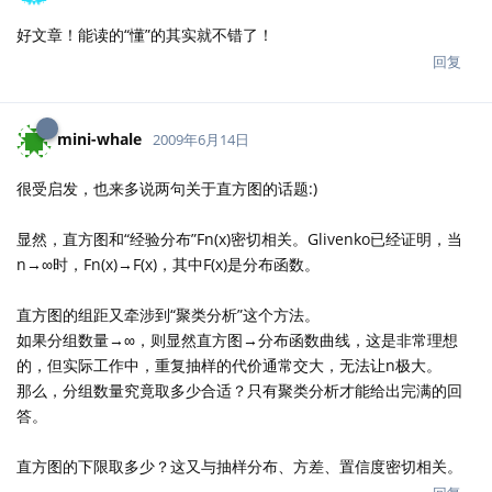
好文章！能读的“懂”的其实就不错了！
回复
mini-whale
2009年6月14日
很受启发，也来多说两句关于直方图的话题:)
显然，直方图和“经验分布”Fn(x)密切相关。Glivenko已经证明，当
n→∞时，Fn(x)→F(x)，其中F(x)是分布函数。
直方图的组距又牵涉到“聚类分析”这个方法。
如果分组数量→∞，则显然直方图→分布函数曲线，这是非常理想
的，但实际工作中，重复抽样的代价通常交大，无法让n极大。
那么，分组数量究竟取多少合适？只有聚类分析才能给出完满的回
答。
直方图的下限取多少？这又与抽样分布、方差、置信度密切相关。