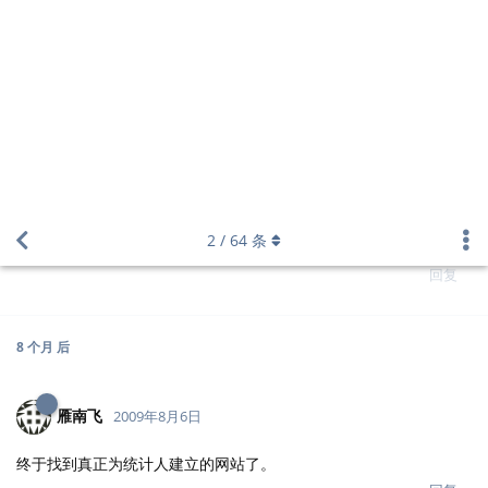
2
/
64
条
https://cos.name/about/
回复
8 个月
后
雁南飞
2009年8月6日
终于找到真正为统计人建立的网站了。
回复
3 个月
后
easttiger
2009年10月27日
很不错的,感觉很有前途