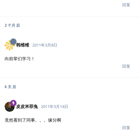
回复
6 天
后
皮皮米菲兔
2011年3月14日
竟然看到了同事。。。缘分啊
回复
19 天
后
zt
2011年4月2日
我怎么记得我有COS的用户名来着，登了几次发现貌似没有 。。。
生物信息与数据可视化的路过！ vbio.info 即将上线 :)