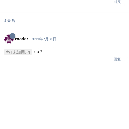
回复
1 个月
后
卉木萋萋
2011年9月7日
个人觉得，用了wordpress。还是应该在页脚留下wordpress的链
接的
回复
3 个月
后
Ender-shanyingjin
2011年12月2日
纯数学的学生发来贺电！
统计是我最不擅长的课，也是本科唯一挂掉的课程。
但我相信它是非常深刻并且有用的。