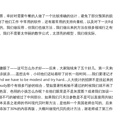
票，幸好对需要午餐的人做了一个比较准确的估计，避免了部分预算的损
说到了他们工作 中常用的软件，还有最常用的支持向量机，以及对下一次R
的。我们做应用，但我们也做方法，我们做出来的方法在很多领域行之有
。我们不需要太华丽的数学公式，太漂亮的模型，我们很实际。
傻眼了——这可怎么办才好——后来，大家陆续来了五十好几。第一天来
凉拔凉……遥想去年，小邱他们还站着听了好长一段时间……我们要谨记
and we have to be modest and try hard...人大统计的招牌不是
loudy那个有很多巧妙的组合，譬如显著性检验不通过的时候我们就不画
色盲、色弱的小孩怎么办呢？在他们眼里是不是灰度图？或者我们加设一
斯图很不巧的被错过了中间部分。如果我们只关注参数是不是可以直接用共轭
本吴喜之老师的书叫现代贝叶斯方法，是他和一个美国老师合写的。后来
添加了30%的内容再版，大概叫做现代贝氏统计方法，谢老师成了第三作