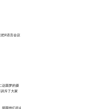
是把R语言会议
仁达圆梦的摄
还训斥了大家
。据闻他们在4