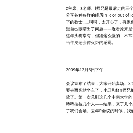
z主席、z老师、l师兄是最后走的三个
分享各种各样的经历in R or o
下的教士……呵呵，太开心了，再累
疑自己眼睛出了问题——近看原来是
这年头狗常有，但跑这么慢的，不常
当年奥运会传火炬的感觉。
2009年12月6日下午
会议宣布了结束，大家开始离场。x.t
要去西客站坐车了，小邱和fan师
挚了。第一次见到这几个中南大学的R
稀稀拉拉几个人——结果，来了几个
了我们会场。去年R会议的时候，我