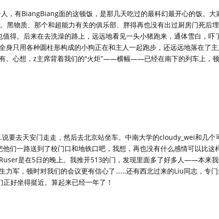
人，有BiangBiang面的这顿饭，是那几天吃过的最科幻最开心的饭。
ut of R。黑物质、那个和超能力有关的俱乐部、胖得再也没有出过厨房门死后
也值得。后来在去洗澡的路上，远远地看见一头小猪跑来，通体雪白，吓
全身只用各种圆柱形构成的小狗正在和主人一起跑步，还远远地落在了主
有。心想，z主席背着我们的“火炬”——横幅——已经在南下的列车上，
.说要去天安门走走，然后去北京站坐车。中南大学的cloudy_wei和几
兄把他们一路送到了校门口和地铁口吧，我想，再也没有什么感情可以比这
user是在5日的晚上。我推开513的门，发现里面多了好多人——本来
生力军，顿时对我们的会议更有信心了……还有西北过来的Liu同志，专
们正好坐得挺近。算起来已经一年了！