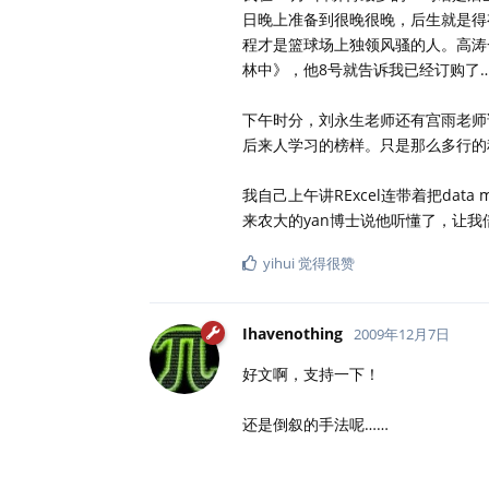
日晚上准备到很晚很晚，后生就是得
程才是篮球场上独领风骚的人。高涛
林中》，他8号就告诉我已经订购了
下午时分，刘永生老师还有宫雨老师
后来人学习的榜样。只是那么多行的
我自己上午讲RExcel连带着把data
来农大的yan博士说他听懂了，让我
yihui
觉得很赞
Ihavenothing
2009年12月7日
好文啊，支持一下！
还是倒叙的手法呢……