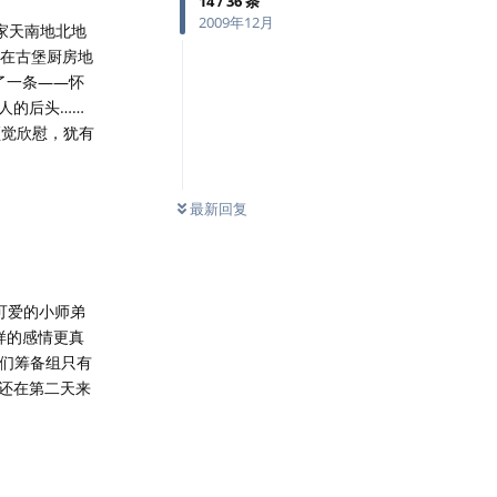
14
/
36
条
2009年12月
大家天南地北地
埋在古堡厨房地
了一条——怀
人的后头……
顿觉欣慰，犹有
最新回复
个可爱的小师弟
样的感情更真
我们筹备组只有
门还在第二天来