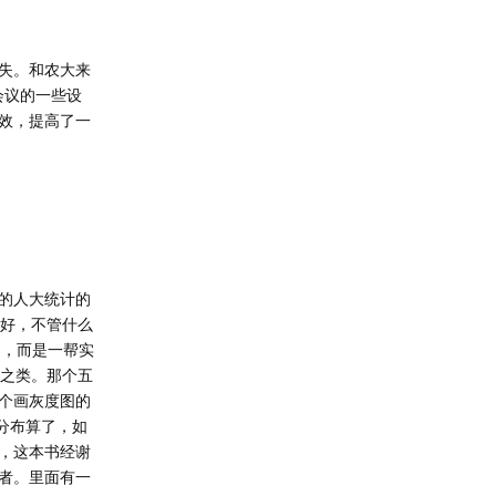
失。和农大来
会议的一些设
效，提高了一
的人大统计的
才好，不管什么
挂起来的，而是一帮实
了之类。那个五
个画灰度图的
分布算了，如
，这本书经谢
者。里面有一