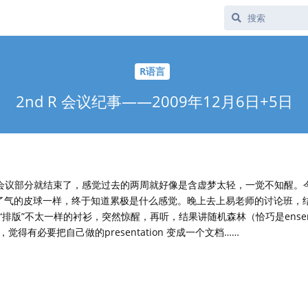
R语言
2nd R 会议纪事——2009年12月6日+5日
会议部分就结束了，感觉过去的两周就好像是含虚梦太轻，一觉不知醒。
了气的皮球一样，终于知道累极是什么感觉。晚上去上易老师的讨论班，
排版”不太一样的衬衫，突然惊醒，再听，结果讲随机森林（恰巧是ensem
，觉得有必要把自己做的presentation 变成一个文档……