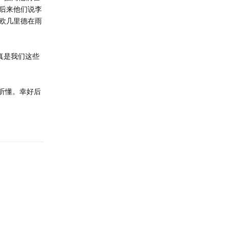
后来他们说李
欧几里德在雨
真是我们这些
没有听懂。幸好后
回复
回复