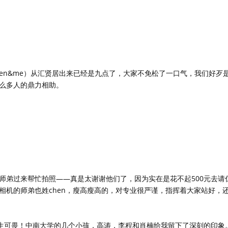
chen&me）从汇贤居出来已经是九点了，大家不免松了一口气，我们好歹
么多人的鼎力相助。
师弟过来帮忙拍照——真是太谢谢他们了，因为实在是花不起500元去请
相机的师弟也姓chen，瘦高瘦高的，对专业很严谨，指挥着大家站好，
后生可畏！中南大学的几个小孩，高涛，李程和肖楠给我留下了深刻的印象