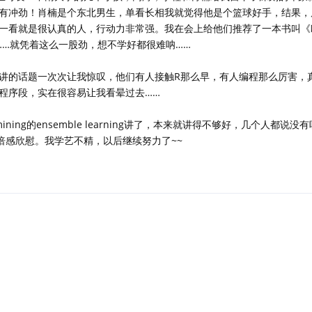
有冲劲！肖楠是个东北男生，单看长相我就觉得他是个篮球好手，结果，
一看就是很认真的人，行动力非常强。我在会上给他们推荐了一本书叫《
……就凭着这么一股劲，想不学好都很难呐……
讲的话题一次次让我惊叹，他们有人接触R那么早，有人编程那么厉害，
程序段，实在很容易让我看晕过去……
 mining的ensemble learning讲了，本来就讲得不够好，几个人都说
倍感欣慰。我学艺不精，以后继续努力了~~