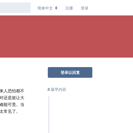
简体中文
注册
登录
登录以回复
最早内容
来人恐怕都不
时还是挺让大
难能可贵。当
太常见了。
回复